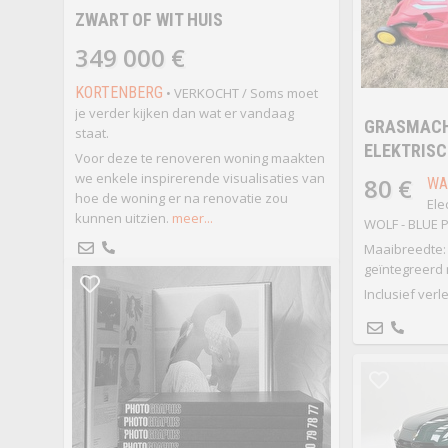
ZWART OF WIT HUIS
349 000 €
KORTENBERG
• VERKOCHT / Soms moet
je verder kijken dan wat er vandaag
GRASMACH
staat.
ELEKTRIS
Voor deze te renoveren woning maakten
we enkele inspirerende visualisaties van
80 €
WA
hoe de woning er na renovatie zou
Ele
kunnen uitzien.
meer...
WOLF - BLUE 
Maaibreedte: 3
geïntegreerd
Inclusief ver