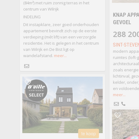
(84m²) met ruim zonnig terras in het
centrum van Wilrijk
KNAP APPA
INDELING
GEVOEL
Dit instapklare, zeer goed onderhouden
appartement bevindt zich op de eerste
288 20
verdieping (mét lift) van een verzorgde
residentie. Het is gelegen in het centrum
SINT-STEVE
van Wilrijk en De Bist ligt op
modern appa
wandelafstand.
meer...
ruimtes (loft-
architecturaa
zoals energiez
lichtinval, gez
kelder, onde
en voldoende
meer...
te koop