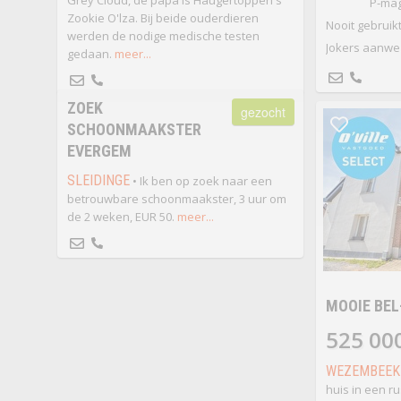
Grey Cloud, de papa is Haugertoppen's
P-mag
Zookie O'lza. Bij beide ouderdieren
Nooit gebruikt
werden de nodige medische testen
Jokers aanwe
gedaan.
meer...
ZOEK
gezocht
SCHOONMAAKSTER
EVERGEM
SLEIDINGE
• Ik ben op zoek naar een
betrouwbare schoonmaakster, 3 uur om
de 2 weken, EUR 50.
meer...
MOOIE BEL
525 00
WEZEMBEEK
huis in een r