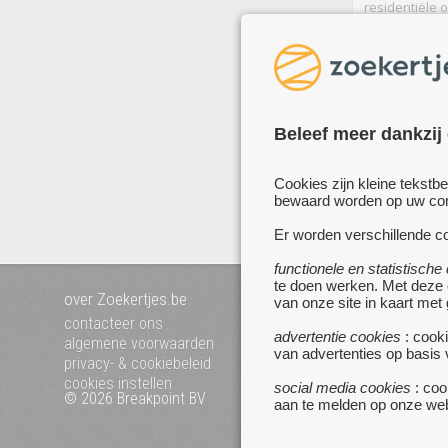
residentiële 
woning met aa
garage, mooi t
tuinhuis en se
tot rust te ko
Beleef meer dankzij
me
Cookies zijn kleine tekstb
bewaard worden op uw comp
Er worden verschillende co
functionele en statistische
te doen werken. Met deze
over Zoekertjes.be
voeg uw zoekertje toe
van onze site in kaart met
mijn zoekertjes
contacteer ons
advertentie cookies
: cooki
algemene voorwaarden
van advertenties op basis
privacy- & cookiebeleid
cookies instellen
social media cookies
: coo
© 2026 Breakpoint BV
Bezoek ook eens onze 
aan te melden op onze web
websites :
www.startpagina.be