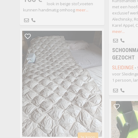
Kunsthandel 
look in beige stof,voeten
met een hoofd
kunnen handmatig omhoog
meer...
exclusief wer
Alechinsky, 
Karel Appel, C
meer...
SCHOONM
GEZOCHT
SLEIDINGE
• 
voor Sleiding
1 persoon, lan
te koop