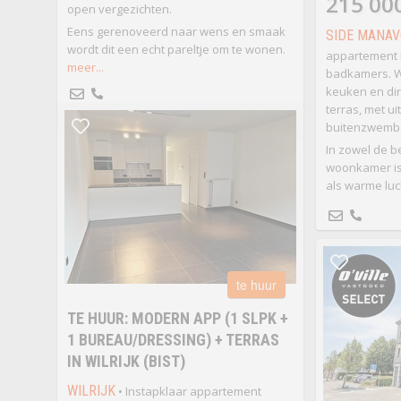
215 00
open vergezichten.
Eens gerenoveerd naar wens en smaak
SIDE MANAV
wordt dit een echt pareltje om te wonen.
appartement 
meer...
badkamers. 
keuken en dir
terras, met ui
buitenzwemba
In zowel de b
woonkamer is
als warme luc
te huur
TE HUUR: MODERN APP (1 SLPK +
1 BUREAU/DRESSING) + TERRAS
IN WILRIJK (BIST)
WILRIJK
• Instapklaar appartement