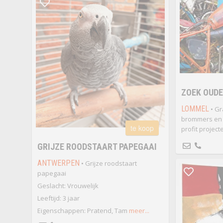
ZOEK OUD
LOMMEL
• Gr
brommers en 
te koop
profit project
GRIJZE ROODSTAART PAPEGAAI
ANTWERPEN
• Grijze roodstaart
papegaai
Geslacht: Vrouwelijk
Leeftijd: 3 jaar
Eigenschappen: Pratend, Tam
meer...