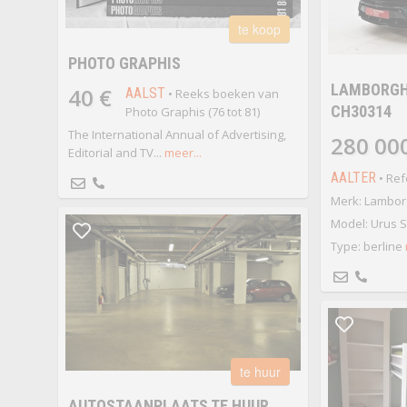
te koop
PHOTO GRAPHIS
LAMBORGHI
40 €
AALST
• Reeks boeken van
CH30314
Photo Graphis (76 tot 81)
The International Annual of Advertising,
280 00
Editorial and TV...
meer...
AALTER
• Ref
Merk: Lambor
Model: Urus S
Type: berline
te huur
AUTOSTAANPLAATS TE HUUR