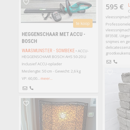
595 €
C
vleessnijmac
te koop
Professionele
vleessnijmac
HEGGENSCHAAR MET ACCU -
BF350E. Uitge
BOSCH
snijmes en ge
delicatessenz
WAASMUNSTER - SOMBEKE
• ACCU-
grootkeukens
HEGGENSCHAAR BOSCH AHS 50-20 LI
Inclusief ACCU-oplader
Meslengte: 50 cm - Gewicht: 2,6 kg
VP: 60,00...
meer...