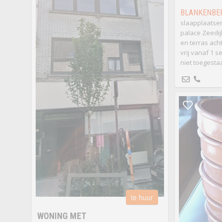
BLANKENBE
slaapplaatsen
palace Zeedijk
en terras ach
vrij vanaf 1 
niet toegestaa
te huur
WONING MET