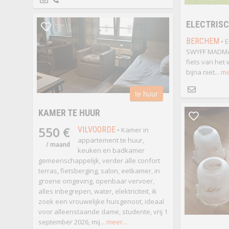
ELECTRISC
BERCHEM
• E
SWYFF MADMA
fiets van het 
bijna niet...
me
te huur
KAMER TE HUUR
550 €
VILVOORDE
• Kamer in
appartement te huur,
/ maand
keuken en badkamer
gemeenschappelijk, verder alle confort
terras, fietsberging, salon, eetkamer, in
groene omgeving, openbaar vervoer,
alles inbegrepen, water, elektriciteit, ik
zoek een vrouwelijke huisgenoot, ideaal
voor alleenstaande dame, studente, vrij 1
september 2026, mij...
meer...