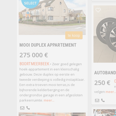
te koop
MOOI DUPLEX APPARTEMENT
275 000 €
BOORTMEERBEEK
• Zeer goed gelegen
hoek-appartement in een kleinschalig
AUTOBAND
gebouw. Deze duplex op eerste en
tweede verdieping is volledig instapklaar.
250 €
Een extra troeven mooi terras,is de
n
bijhorende kelderberging en de
velgen
meer..
ondergrondse garage in een afgesloten
parkeerruimte.
meer...