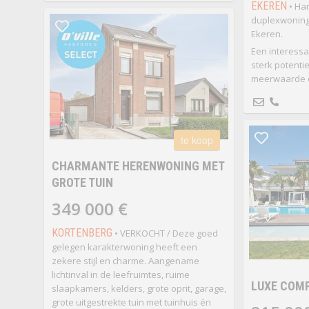
EKEREN
• Ha
duplexwoning 
Ekeren.
Een interessa
sterk potenti
meerwaarde o
te koop
CHARMANTE HERENWONING MET
GROTE TUIN
349 000 €
KORTENBERG
• VERKOCHT / Deze goed
gelegen karakterwoning heeft een
zekere stijl en charme. Aangename
lichtinval in de leefruimtes, ruime
LUXE COM
slaapkamers, kelders, grote oprit, garage,
grote uitgestrekte tuin met tuinhuis én