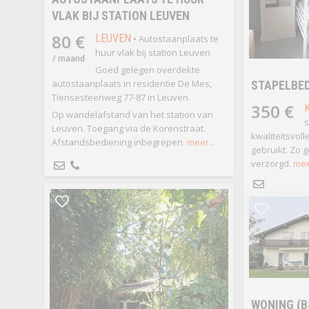
VLAK BIJ STATION LEUVEN
80 €
LEUVEN
• Autostaanplaats te
huur vlak bij station Leuven
/ maand
Goed gelegen overdekte
autostaanplaats in residentie De Mes,
STAPELBE
Tiensesteenweg 77-87 in Leuven.
350 €
Op wandelafstand van het station van
s
Leuven. Toegang via de Korenstraat.
kwaliteitsvol
Afstandsbediening inbegrepen.
meer...
gebruikt. Zo 
verzorgd.
meer
WONING (B