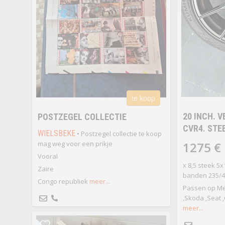
te koop
20 INCH. 
POSTZEGEL COLLECTIE
CVR4. STEE
WIELSBEKE
• Postzegel collectie te koop
mag weg voor een prikje
1275 €
Vooral
x 8,5 steek 5
Zaire
banden 235/4
Congo republiek
meer...
Passen op Me
,Skoda ,Seat 
meer...