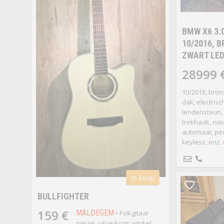
BMW X6 3.0
10/2016, 
ZWART LED
28999 
10/2016, bron
dak, electrisch
lendensteun, 
trekhaak, nie
automaat, pedd
keyless, enz.
te koop
BULLFIGHTER
159 €
MALDEGEM
• Folkgitaar
nieuw, uitverkoop winkel.