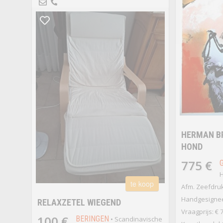
HERMAN B
HOND
775 €
H
te koop
Afm. Zeefdruk
Handgesignee
RELAXZETEL WIEGEND
Vraagprijs: € 
100 €
BERINGEN
• Scandinavische