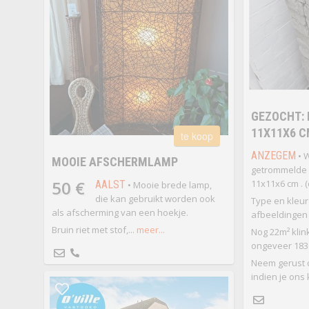
GEZOCHT: 
11X11X6 
te koop
ANZEGEM
• W
MOOIE AFSCHERMLAMP
getrommelde (
50 €
11x11x6 cm . (o
AALST
• Mooie brede lamp,
die kan gebruikt worden ook
Type en kleur
als afscherming van een hoekje.
afbeeldingen 
Bruin riet met stof,...
meer...
Nog 22m² klin
ongeveer 1830
Neem gerust c
indien je ons