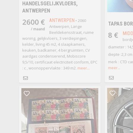
HANDELSGELIJKVLOERS,
ANTWERPEN
2600 €
ANTWERPEN
• 2060
TAPAS BOR
Antwerpen, Lange
/ maand
Beeldekensstraat, ruime
8 €
MIDD
woning, gelijkvloers, 3 verdiepingen,
bordj
kelder, living 45 m2, 4 slaapkamers,
diameter : 14,
keuken, badkamer, 4 bergruimten, CV
diepte :2,3 cm
aardgas condenserend, Mobiscore
merk : CTD ca
9,5/10, certificaat electriciteit conform, EPC
meer...
: c , woonoppervlakte : 349 m2.
meer...