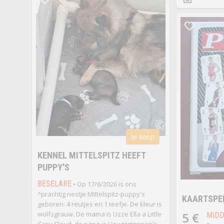
te koop
KENNEL MITTELSPITZ HEEFT
PUPPY'S
BESELARE
• Op 17/6/2026 is ons
^prachtig nestje Mittelspitz-puppy's
KAARTSPE
geboren: 4 reutjes en 1 teefje. De kleur is
wolfsgrauw. De mama is Uzze Ella a Little
5 €
MIDD