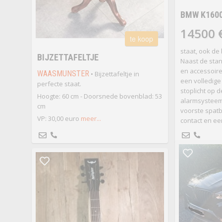
BMW K160
14500 
te koop
staat, ook de
BIJZETTAFELTJE
Naast de sta
en accessoire
WAASMUNSTER
• Bijzettafeltje in
een volledige
perfecte staat.
stoplicht op d
Hoogte: 60 cm - Doorsnede bovenblad: 53
alarmsysteem, 
cm
voorste spatb
VP: 30,00 euro
meer...
contact en een