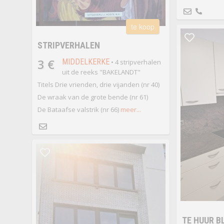
te koop
STRIPVERHALEN
3 €
MIDDELKERKE
• 4 stripverhalen
uit de reeks "BAKELANDT"
Titels Drie vrienden, drie vijanden (nr 40)
De wraak van de grote bende (nr 61)
De Bataafse valstrik (nr 66)
meer...
TE HUUR 