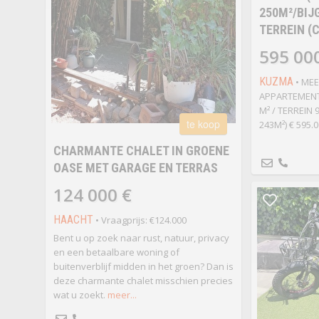
250M²/BIJ
TERREIN (
595 00
KUZMA
• ME
APPARTEMENTE
M² / TERREIN
te koop
243M²) € 595.
CHARMANTE CHALET IN GROENE
OASE MET GARAGE EN TERRAS
124 000 €
HAACHT
• Vraagprijs: €124.000
Bent u op zoek naar rust, natuur, privacy
en een betaalbare woning of
buitenverblijf midden in het groen? Dan is
deze charmante chalet misschien precies
wat u zoekt.
meer...