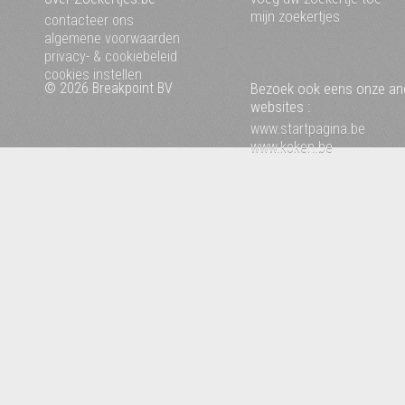
mijn zoekertjes
contacteer ons
algemene voorwaarden
privacy- & cookiebeleid
cookies instellen
© 2026 Breakpoint BV
Bezoek ook eens onze an
websites :
www.startpagina.be
www.koken.be