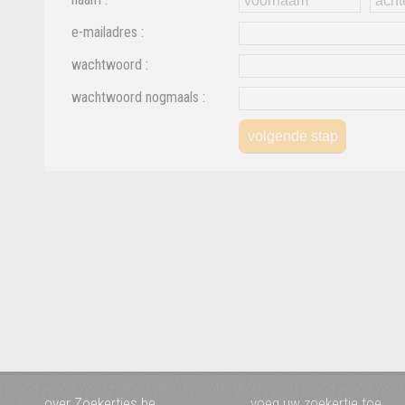
e-mailadres :
wachtwoord :
wachtwoord nogmaals :
over Zoekertjes.be
voeg uw zoekertje toe