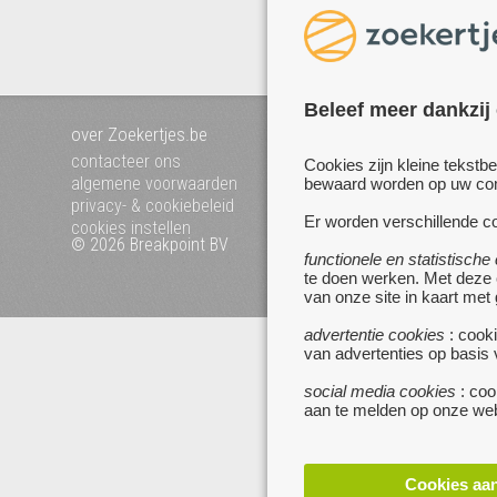
Beleef meer dankzij
over Zoekertjes.be
voeg uw zoekertje toe
mijn zoekertjes
contacteer ons
Cookies zijn kleine tekstb
algemene voorwaarden
bewaard worden op uw comp
privacy- & cookiebeleid
Er worden verschillende co
cookies instellen
© 2026 Breakpoint BV
Bezoek ook eens onze 
functionele en statistische
websites :
te doen werken. Met deze
www.startpagina.be
van onze site in kaart met
www.koken.be
advertentie cookies
: cooki
van advertenties op basis
social media cookies
: coo
aan te melden op onze web
Cookies aa