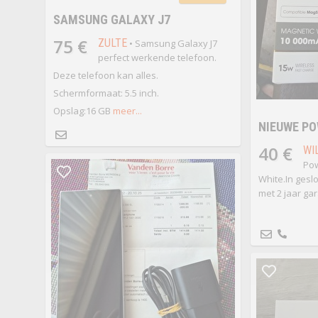
SAMSUNG GALAXY J7
75 €
ZULTE
• Samsung Galaxy J7
perfect werkende telefoon.
Deze telefoon kan alles.
Schermformaat: 5.5 inch.
Opslag:16 GB
meer...
NIEUWE P
40 €
WI
Po
White.In gesl
met 2 jaar gar