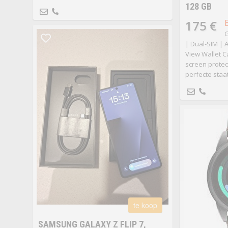
128 GB
175 €
G
| Dual-SIM |
View Wallet Ca
screen protect
perfecte staat
te koop
SAMSUNG GALAXY Z FLIP 7,