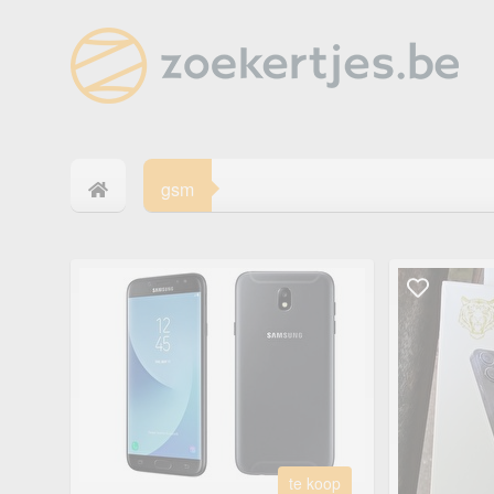
gsm
te koop