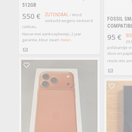
512GB
550 €
ZUTENDAAL
• Word
FOSSIL SM
verkocht wegens verkeerd
COMPATIBL
cadeau,
Nieuw met aankoopbewijs, 2 jaar
95 €
BO
garantie, kleur zwart.
meer...
29,
polsbandje vri
doos en papi
reeds iets and