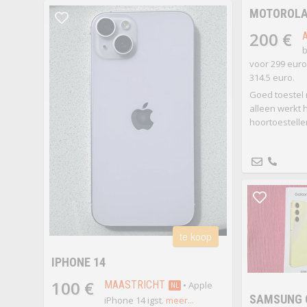
MOTOROLA 
200 €
b
voor 299 euro
314.5 euro.
Goed toestel 
alleen werkt h
hoortoestelle
te koop
IPHONE 14
100 €
MAASTRICHT
• Apple
NL
SAMSUNG G
iPhone 14 igst.
meer...