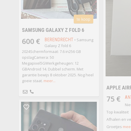
te koop
SAMSUNG GALAXY Z FOLD 6
600 €
BERENDRECHT
• Samsung
Galaxy Z fold 6
2024Schermformaat: 7.6 in256 GB
opslagCamera: 50
Megapixel5GWerkgeheugen: 12
GBAndroid 14. Dubbel scherm. Met
garantie bewijs 8 oktober 2025. Nog heel
goeie staat.
meer...
APPLE AIR
75 €
AN
Nie
Top kwaliteit
Afhalen en v
Groetjes
meer