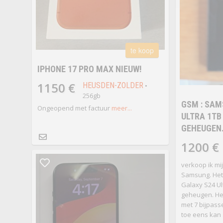
te koop
IPHONE 17 PRO MAX NIEUW!
1150 €
HEUSDEN-ZOLDER
•
256gb
GSM : SAM
Ongeopend met factuur
meer...
ULTRA 1TB
GEHEUGEN
1200 €
verkoop ik mi
Samsung. Het
Galaxy S24 Ul
geheugen. Het
met 7 bijpass
toe eens kan 