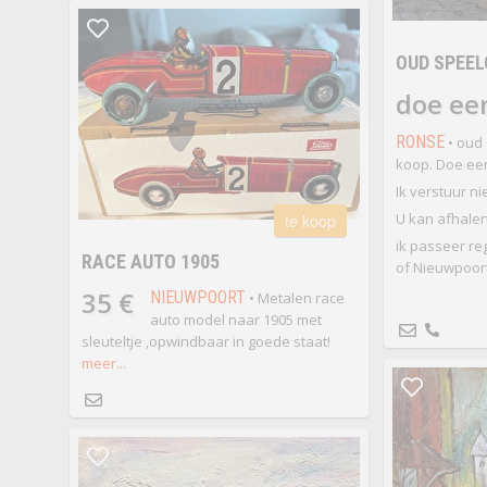
OUD SPEEL
doe ee
RONSE
• oud 
koop. Doe ee
Ik verstuur nie
U kan afhalen
te koop
ik passeer re
RACE AUTO 1905
of Nieuwpoort
35 €
NIEUWPOORT
• Metalen race
auto model naar 1905 met
sleuteltje ,opwindbaar in goede staat!
meer...