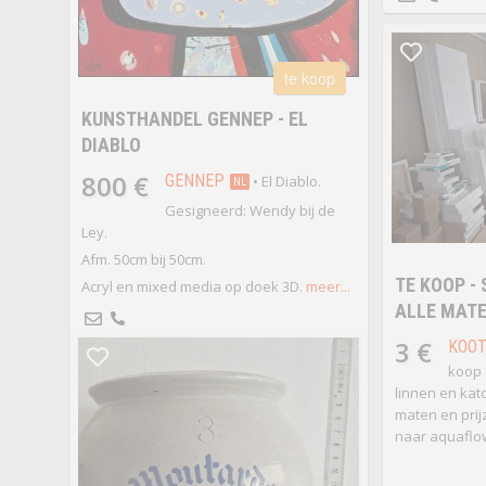
te koop
KUNSTHANDEL GENNEP - EL
DIABLO
800 €
GENNEP
• El Diablo.
NL
Gesigneerd: Wendy bij de
Ley.
Afm. 50cm bij 50cm.
TE KOOP -
Acryl en mixed media op doek 3D.
meer...
ALLE MATE
3 €
KOO
koop 
linnen en kato
maten en prij
naar aquaflo