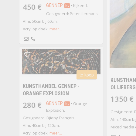
450 €
GENNEP
• Kijkend.
NL
Gesigneerd: Peter Hermans.
Afm. 50cm bij 60cm.
Acryl op doek.
meer...
te koop
KUNSTHAND
KUNSTHANDEL GENNEP -
OLIJFBERG
ORANGE EXPLOSION
1350 €
280 €
GENNEP
• Orange
NL
Explosion.
Gesigneerd: 
Gesigneerd: Djieny François.
Afm. 140cm bij
Afm. 40cm bij 120cm.
Mixed media 
Acryl op doek.
meer...