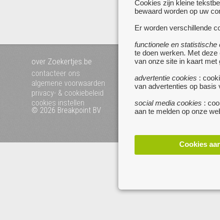
Cookies zijn kleine tekstb
me
bewaard worden op uw comp
Er worden verschillende co
functionele en statistische
te doen werken. Met deze
over Zoekertjes.be
voeg uw zoekertje toe
van onze site in kaart met
mijn zoekertjes
contacteer ons
advertentie cookies
: cooki
algemene voorwaarden
van advertenties op basis
privacy- & cookiebeleid
cookies instellen
social media cookies
: coo
© 2026 Breakpoint BV
Bezoek ook eens onze 
aan te melden op onze web
websites :
www.startpagina.be
www.koken.be
Cookies aa