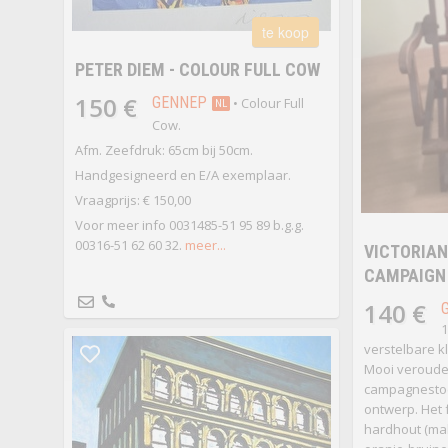
te koop
PETER DIEM - COLOUR FULL COW
150 €
GENNEP
• Colour Full
NL
Cow.
Afm. Zeefdruk: 65cm bij 50cm.
Handgesigneerd en E/A exemplaar.
Vraagprijs: € 150,00
Voor meer info 0031485-51 95 89 b.g.g.
00316-51 62 60 32.
meer...
VICTORIAN
CAMPAIGN
140 €
1
verstelbare k
Mooi verouder
campagnestoe
ontwerp. Het 
hardhout (ma