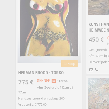
KUNSTHAND
HEIMWEE N
450 €
N
Gesigneerd: H
Afm. 60cm bij
Olieverf pale
te koop
HERMAN BROOD - TORSO
775 €
GENNEP
• Torso.
NL
Afm. Zeefdruk: 112cm bij
77cm.
Handgesigneerd en oplage 200.
Vraagprijs: € 775,00