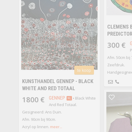
CLEMENS B
PREDICTO
300 €
P
Afm. 50cm bij
Zeefdruk.
te koop
Handgesignee
KUNSTHANDEL GENNEP - BLACK
WHITE AND RED TOTAAL
1800 €
GENNEP
• Black White
NL
And Red Totaal.
Gesigneerd: Ans Duin.
Afm. 90cm bij 90cm.
Acryl op linnen.
meer...