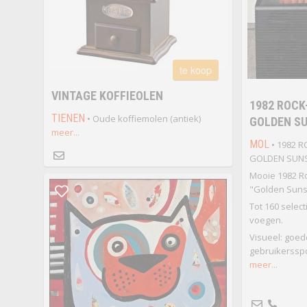
te koop
VINTAGE KOFFIEOLEN
1982 ROCK
TIENEN
• Oude koffiemolen (antiek)
GOLDEN SU
meer...
MOL
• 1982 R
GOLDEN SUNS
Mooie 1982 R
"Golden Suns
Tot 160 select
voegen.
Visueel: goed
gebruikersspo
meer...