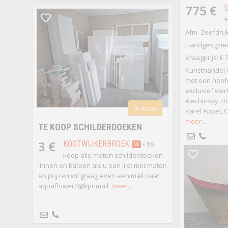
775 €
H
Afm. Zeefdruk
Handgesignee
Vraagprijs: € 
Kunsthandel 
met een hoofd
exclusief wer
Alechinsky, 
te koop
Karel Appel, C
meer...
TE KOOP SCHILDERDOEKEN
3 €
KOOTWIJKERBROEK
• Te
NL
koop alle maten schilderdoeken
linnen en katoen als u een lijst met maten
en prijzen wil graag even een mail naar
aquaflower2@kpnmail.
meer...