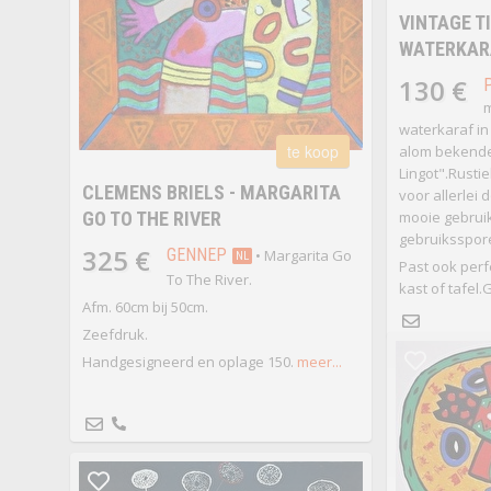
VINTAGE T
WATERKARA
130 €
m
waterkaraf in
te koop
alom bekende
Lingot".Rusti
CLEMENS BRIELS - MARGARITA
voor allerlei 
GO TO THE RIVER
mooie gebruik
gebruiksspor
325 €
GENNEP
• Margarita Go
NL
Past ook perf
To The River.
kast of tafel.
Afm. 60cm bij 50cm.
Zeefdruk.
Handgesigneerd en oplage 150.
meer...