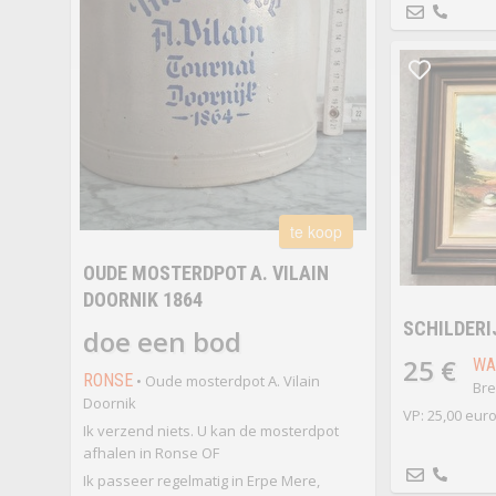
te koop
OUDE MOSTERDPOT A. VILAIN
DOORNIK 1864
SCHILDERI
doe een bod
25 €
WA
RONSE
• Oude mosterdpot A. Vilain
Bre
Doornik
VP: 25,00 eur
Ik verzend niets. U kan de mosterdpot
afhalen in Ronse OF
Ik passeer regelmatig in Erpe Mere,