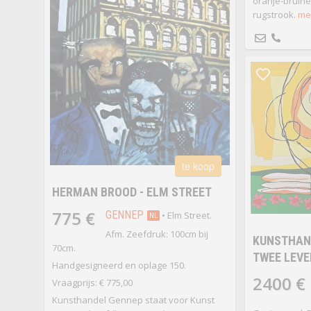
oranje-bruine 
rugstrook.
mee
te koop
HERMAN BROOD - ELM STREET
775 €
GENNEP
• Elm Street.
NL
Afm. Zeefdruk: 100cm bij
KUNSTHAND
70cm.
TWEE LEVE
Handgesigneerd en oplage 150.
2400 €
Vraagprijs: € 775,00
Kunsthandel Gennep staat voor Kunst