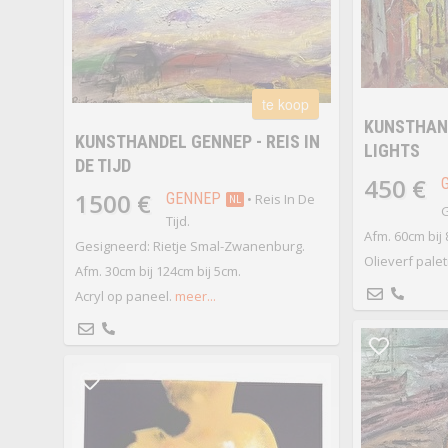
te koop
KUNSTHAND
KUNSTHANDEL GENNEP - REIS IN
LIGHTS
DE TIJD
450 €
1500 €
GENNEP
• Reis In De
NL
G
Tijd.
Afm. 60cm bij
Gesigneerd: Rietje Smal-Zwanenburg.
Olieverf pale
Afm. 30cm bij 124cm bij 5cm.
Acryl op paneel.
meer...