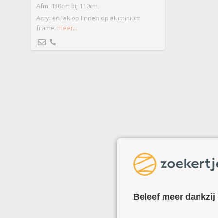
Afm. 130cm bij 110cm.
Acryl en lak op linnen op aluminium
frame.
meer...
Beleef meer dankzij