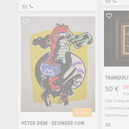
TRANQUILI
50 €
EN
Ens
Titel: Tranquili
Collectienivea
te koop
Serienummer:
PETER DIEM - DESINGER COW