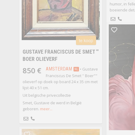
humor, in fell
boeiende deta
te koop
GUSTAVE FRANCISCUS DE SMET ''
BOER OLIEVERF
850 €
AMSTERDAM
• Gustave
NL
Franciscus De Smet '' Boer""
olieverf op doek op board 24 x 35 cm met
lijst 40 x 51 cm.
Uit belgische privecollectie
Smet, Gustave de werd in België
geboren.
meer...