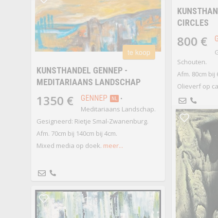
KUNSTHAND
CIRCLES
800 €
te koop
G
Schouten.
KUNSTHANDEL GENNEP -
Afm. 80cm bij
MEDITARIAANS LANDSCHAP
Olieverf op c
1350 €
GENNEP
•
NL
Meditariaans Landschap.
Gesigneerd: Rietje Smal-Zwanenburg.
Afm. 70cm bij 140cm bij 4cm.
Mixed media op doek.
meer...