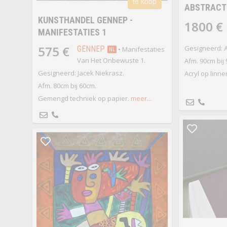
te koop
ABSTRACT 
KUNSTHANDEL GENNEP -
1800 €
MANIFESTATIES 1
575 €
Gesigneerd: A
GENNEP
• Manifestaties
NL
Van Het Onbewuste 1.
Afm. 90cm bij
Gesigneerd: Jacek Niekrasz.
Acryl op linne
Afm. 80cm bij 60cm.
Gemengd techniek op papier.
meer...