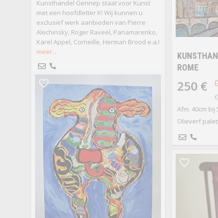
Kunsthandel Gennep staat voor Kunst
met een hoofdletter K! Wij kunnen u
exclusief werk aanbieden van Pierre
Alechinsky, Roger Raveel, Panamarenko,
Karel Appel, Corneille, Herman Brood e.a.!
meer...
KUNSTHAND
ROME
250 €
G
Afm. 40cm bij
Olieverf pale