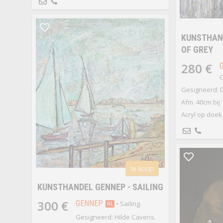
KUNSTHAND
OF GREY
280 €
G
Gesigneerd: D
Afm. 40cm bij
Acryl op doek
te koop
KUNSTHANDEL GENNEP - SAILING
300 €
GENNEP
• Sailing.
NL
Gesigneerd: Hilde Cavens.