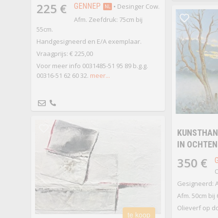
225 €
GENNEP
• Desinger Cow.
NL
Afm. Zeefdruk: 75cm bij
55cm.
Handgesigneerd en E/A exemplaar.
Vraagprijs: € 225,00
Voor meer info 0031485-51 95 89 b.g.g.
00316-51 62 60 32.
meer...
KUNSTHAND
IN OCHTE
350 €
O
Gesigneerd: A
Afm. 50cm bij
Olieverf op d
te koop