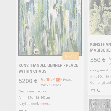
KUNSTHAND
MAGISCHE
te koop
550 €
A
KUNSTHANDEL GENNEP - PEACE
Gesigneerd: J
WITHIN CHAOS
Afm. 80cm bij
5200 €
GENNEP
• Peace
NL
Gemengd tech
Within Chaos.
Gesigneerd: Attika.
Afm. 185cm bij 165cm.
Acryl op doek.
meer...