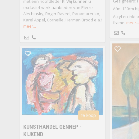
Gesigneerd: 
met een hoofdletter K! Wij kunnen u
exclusief werk aanbieden van Pierre
Afm. 130cm bi
Alechinsky, Roger Raveel, Panamarenko,
Acryl en inkt
Karel Appel, Corneille, Herman Brood e.a.!
frame.
meer...
meer...
te koop
KUNSTHANDEL GENNEP -
KIJKEND