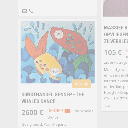
MASSIEF B
OPVLIEGEN
ZILVERKLE
105 €
o
zilverkleurig
Mooi afgewerk
en waardevol.P
interieur.Zwa
te koop
ouderdom pati
Hoogte x Diept
KUNSTHANDEL GENNEP - THE
cm. Gewicht = 
WHALES DANCE
2600 €
GENNEP
• The Whales
NL
Dance.
Gesigneerd: Paul Megens.