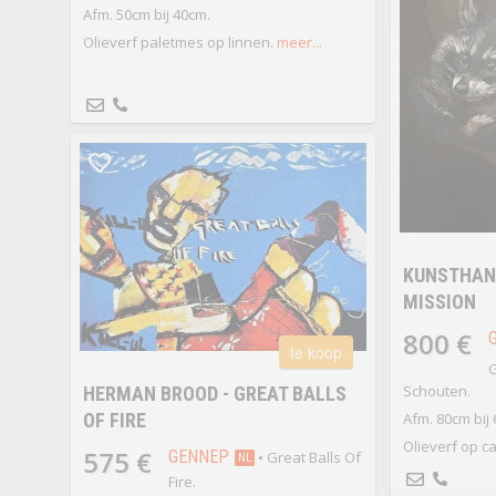
Afm. 50cm bij 40cm.
Olieverf paletmes op linnen.
meer...
KUNSTHAND
MISSION
800 €
te koop
G
Schouten.
HERMAN BROOD - GREAT BALLS
OF FIRE
Afm. 80cm bij
Olieverf op c
575 €
GENNEP
• Great Balls Of
NL
Fire.