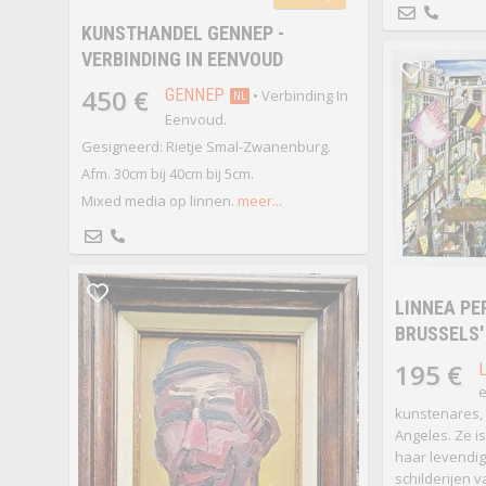
KUNSTHANDEL GENNEP -
VERBINDING IN EENVOUD
450 €
GENNEP
• Verbinding In
NL
Eenvoud.
Gesigneerd: Rietje Smal-Zwanenburg.
Afm. 30cm bij 40cm bij 5cm.
Mixed media op linnen.
meer...
LINNEA PE
BRUSSELS'
195 €
e
kunstenares, 
Angeles. Ze i
haar levendig
schilderijen 