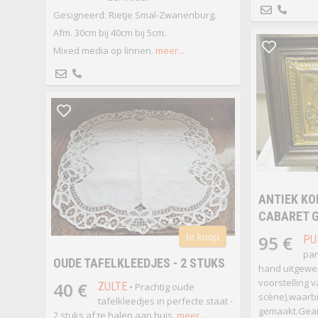
Gesigneerd: Rietje Smal-Zwanenburg.
Afm. 30cm bij 40cm bij 5cm.
Mixed media op linnen.
meer...
ANTIEK KO
CABARET 
te koop
95 €
PU
pan
OUDE TAFELKLEEDJES - 2 STUKS
hand uitgewer
voorstelling 
40 €
ZULTE
• Prachtig oude
scène),waarbi
tafelkleedjes in perfecte staat -
gemaakt.Gea
2 stuks af te halen aan huis.
meer...